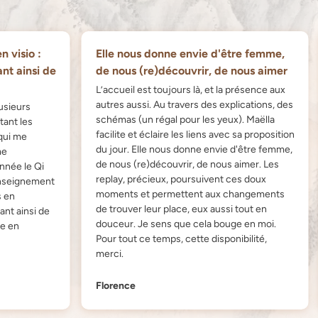
o :
Elle nous donne envie d'être femme,
C’
nsi de
de nous (re)découvrir, de nous aimer
qu
m
L’accueil est toujours là, et la présence aux
autres aussi. Au travers des explications, des
s
Je
schémas (un régal pour les yeux). Maëlla
es
se
facilite et éclaire les liens avec sa proposition
la
du jour. Elle nous donne envie d'être femme,
m'
de nous (re)découvrir, de nous aimer. Les
e Qi
vi
replay, précieux, poursuivent ces doux
nement
po
moments et permettent aux changements
qu
de trouver leur place, eux aussi tout en
nsi de
C’
douceur. Je sens que cela bouge en moi.
de
Pour tout ce temps, cette disponibilité,
et
merci.
én
Florence
Ma