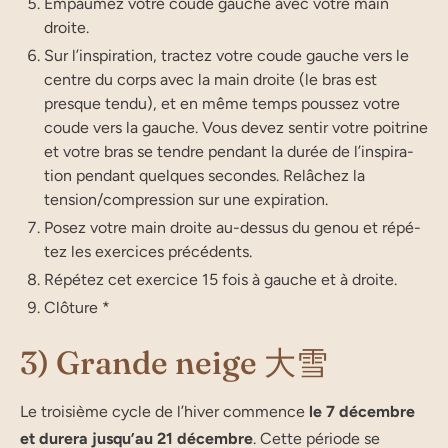
Empau­mez votre coude gauche avec votre main
droite.
Sur l’ins­pi­ra­tion, trac­tez votre coude gauche vers le
centre du corps avec la main droite (le bras est
presque ten­du), et en même temps pous­sez votre
coude vers la gauche. Vous devez sen­tir votre poi­trine
et votre bras se tendre pen­dant la durée de l’ins­pi­ra­
tion pen­dant quelques secondes. Relâ­chez la
tension/compression sur une expiration.
Posez votre main droite au-des­sus du genou et répé­
tez les exer­cices précédents.
Répé­tez cet exer­cice 15 fois à gauche et à droite.
Clô­tu­re *
3) Grande neige 大雪
Le troi­sième cycle de l’hi­ver com­mence
le 7 décembre
et dure­ra jus­qu’au 21 décembre
. Cette période se