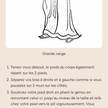
Grande neige
Tenez-vous debout, le poids du corps éga­le­ment
répar­ti sur les 2 pieds.
Sépa­rez vos bras à droite et à gauche comme si vous
pous­siez sur 2 murs sur les côtés.
Sou­le­vez votre pied droit en pliant le genou en
remon­tant celui-ci jus­qu’au niveau de la taille et relâ­
chez votre pied vers le sol vigou­reu­se­ment. Vous