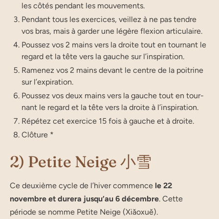
les côtés pen­dant les mouvements.
Pen­dant tous les exercices, veillez à ne pas tendre
vos bras, mais à gar­der une légère flexion articulaire.
Pous­sez vos 2 mains vers la droite tout en tour­nant le
regard et la tête vers la gauche sur l’inspiration.
Rame­nez vos 2 mains devant le centre de la poi­trine
sur l’expiration.
Pous­sez vos deux mains vers la gauche tout en tour­
nant le regard et la tête vers la droite à l’inspiration.
Répé­tez cet exer­cice 15 fois à gauche et à droite.
Clô­tu­re *
2) Petite Neige 小雪
Ce deuxième cycle de l’hi­ver com­mence
le 22
novembre et dure­ra jus­qu’au 6 décembre
. Cette
période se nomme Petite Neige (Xiǎoxuě).