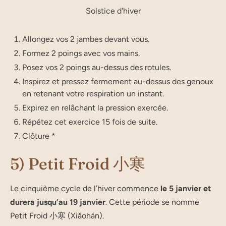
Solstice d'hiver
Allon­gez vos 2 jambes devant vous.
For­mez 2 poings avec vos mains.
Posez vos 2 poings au-des­sus des rotules.
Ins­pi­rez et pres­sez fer­me­ment au-des­sus des genoux
en rete­nant votre res­pi­ra­tion un instant.
Expi­rez en relâ­chant la pres­sion exercée.
Répé­tez cet exer­cice 15 fois de suite.
Clô­tu­re *
5) Petit Froid 小寒
Le cin­quième cycle de l’hi­ver com­mence
le 5 jan­vier et
dure­ra jus­qu’au 19 jan­vier
. Cette période se nomme
Petit Froid 小寒 (Xiǎohán).