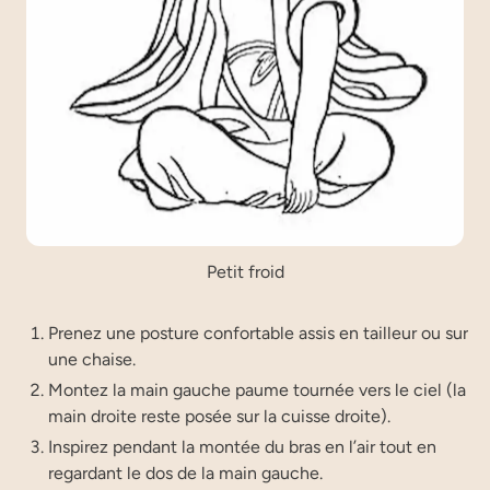
Petit froid
Pre­nez une pos­ture confor­table assis en tailleur ou sur
une chaise.
Mon­tez la main gauche paume tour­née vers le ciel (la
main droite reste posée sur la cuisse droite).
Ins­pi­rez pen­dant la mon­tée du bras en l’air tout en
regar­dant le dos de la main gauche.