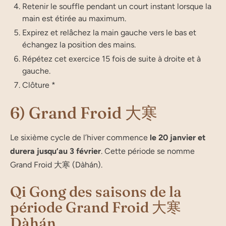
Rete­nir le souffle pen­dant un court ins­tant lorsque la
main est éti­rée au maximum.
Expi­rez et relâ­chez la main gauche vers le bas et
échan­gez la posi­tion des mains.
Répé­tez cet exer­cice 15 fois de suite à droite et à
gauche.
Clô­tu­re *
6) Grand Froid 大寒
Le sixième cycle de l’hi­ver com­mence
le 20 jan­vier et
dure­ra jus­qu’au 3 février
. Cette période se nomme
Grand Froid 大寒 (Dàhán).
Qi Gong des saisons de la
période Grand Froid 大寒
Dàhán