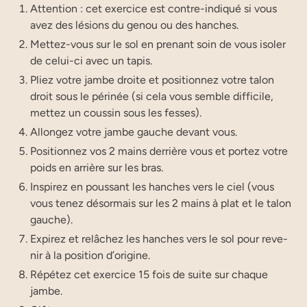
Atten­tion : cet exer­cice est contre-indi­qué si vous
avez des lésions du genou ou des hanches.
Met­tez-vous sur le sol en pre­nant soin de vous iso­ler
de celui-ci avec un tapis.
Pliez votre jambe droite et posi­tion­nez votre talon
droit sous le péri­née (si cela vous semble dif­fi­cile,
met­tez un cous­sin sous les fesses).
Allon­gez votre jambe gauche devant vous.
Posi­tion­nez vos 2 mains der­rière vous et por­tez votre
poids en arrière sur les bras.
Ins­pi­rez en pous­sant les hanches vers le ciel (vous
vous tenez désor­mais sur les 2 mains à plat et le talon
gauche).
Expi­rez et relâ­chez les hanches vers le sol pour reve­
nir à la posi­tion d’origine.
Répé­tez cet exer­cice 15 fois de suite sur chaque
jambe.