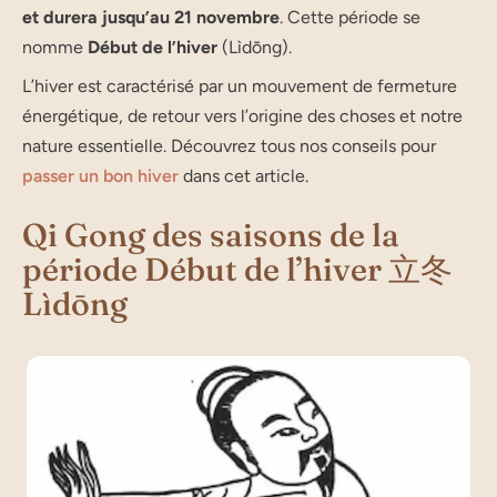
et dure­ra jus­qu’au 21 novembre
. Cette période se
nomme
Début de l’hiver
(Lìdōng).
L’hiver est carac­té­ri­sé par un mou­ve­ment de fer­me­ture
éner­gé­tique, de retour vers l’origine des choses et notre
nature essen­tielle. Décou­vrez tous nos conseils pour
pas­ser un bon hiver
dans cet article.
Qi Gong des saisons de la
période Début de l’hiver 立冬
Lìdōng