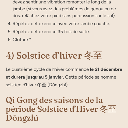
devez sen­tir une vibra­tion remon­ter le long de la
jambe (si vous avez des pro­blèmes de genou ou de
dos, relâ­chez votre pied sans per­cus­sion sur le sol).
Répé­tez cet exer­cice avec votre jambe gauche.
Répé­tez cet exer­cice 35 fois de suite.
Clô­tu­re *
4) Solstice d’hiver 冬至
Le qua­trième cycle de l’hi­ver com­mence
le 21 décembre
et dure­ra jus­qu’au 5 jan­vier
. Cette période se nomme
solstice d’hiver 冬至 (Dōngzhì).
Qi Gong des saisons de la
période Solstice d’Hiver 冬至
Dōngzhì