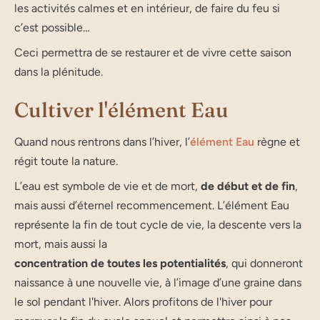
les acti­vi­tés calmes et en intérieur, de faire du feu si
c’est pos­sible…
Ceci per­met­tra de se res­tau­rer et de vivre cette sai­son
dans la plénitude.
Cultiver l'élément Eau
Quand nous ren­trons dans l’hiver, l’
élément Eau
règne et
régit toute la nature.
L’eau est sym­bole de vie et de mort,
de début et de fin
,
mais aus­si d’é­ter­nel recom­men­ce­ment. L’élé­ment Eau
repré­sente la fin de tout cycle de vie, la des­cente vers la
mort, mais aus­si la
concen­tra­tion de toutes les poten­tia­li­tés
, qui don­ne­ront
nais­sance à une nou­velle vie, à l’i­mage d’une graine dans
le sol pendant l'hiver. Alors profitons de l'hiver pour