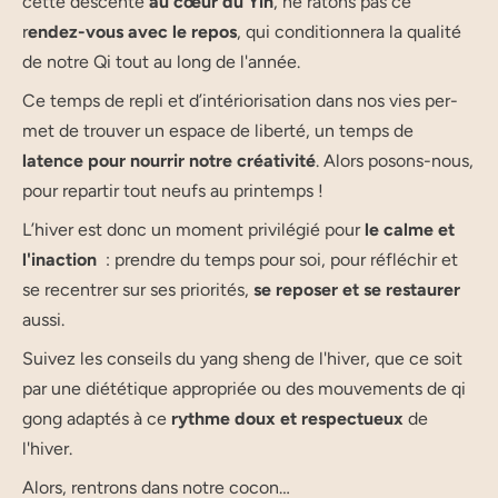
cette descente
au cœur du Yin
, ne ratons pas ce
r
endez-vous avec le repos
, qui conditionnera la qualité
de notre Qi tout au long de l'année.
Ce temps de repli et d’in­té­rio­ri­sa­tion dans nos vies per­
met de trou­ver un espace de liber­té, un temps de
latence pour nour­rir notre créa­ti­vi­té
. Alors posons-nous,
pour repar­tir tout neufs au printemps !
L’hiver est donc un moment privilégié pour
le calme et
l'inaction
: prendre du temps pour soi, pour réflé­chir et
se recen­trer sur ses prio­ri­tés,
se repo­ser et se res­tau­rer
aus­si.
Suivez les conseils du yang sheng de l'hiver, que ce soit
par une diététique appropriée ou des mouvements de qi
gong adaptés à ce
rythme doux et respectueux
de
l'hiver.
Alors, ren­trons dans notre cocon…