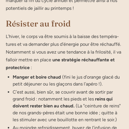
marquer la fin du cycle annuel et permettre ainsi à nos
potentiels de jaillir au printemps !
Résister au froid
L’hi­ver, le corps va être sou­mis à la baisse des tem­pé­ra­
tures et va deman­der plus d’éner­gie pour être réchauf­fé.
Notam­ment si vous avez une ten­dance à la fri­lo­si­té, il va
fal­loir mettre en place
une stra­té­gie réchauf­fante et
protectrice
:
Man­ger et boire chaud
(fini le jus d’o­range gla­cé du
petit déjeu­ner ou les gla­çons dans l’apéro !).
C’est aus­si, bien sûr, se cou­vrir avant de sor­tir par
grand froid : notam­ment les pieds et les
reins qui
doivent res­ter bien au chaud.
(La "cein­ture de reins"
de nos grands-pères était une bonne idée ; quitte à
les sti­mu­ler avec une bouillotte en ren­trant le soir.)
Au moindre refroi­dis­se­ment, buvez de l’in­fu­sion de