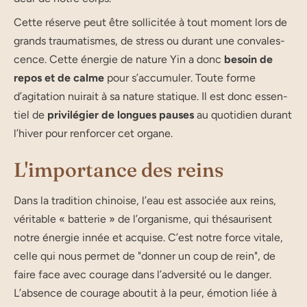
Cette réserve peut être sol­li­ci­tée à tout moment lors de
grands traumatismes, de stress ou durant une conva­les­
cence. Cette éner­gie de nature Yin a donc
besoin de
repos et de calme
pour s’accumuler. Toute forme
d’agitation nui­rait à sa nature sta­tique. Il est donc essen­
tiel de
pri­vi­lé­gier de longues pauses
au quo­ti­dien durant
l’hiver pour ren­for­cer cet organe.
L'importance des reins
Dans la tra­di­tion chi­noise, l’eau est asso­ciée aux reins,
véri­table « bat­te­rie » de l’or­ga­nisme, qui thé­sau­risent
notre éner­gie innée et acquise. C’est notre force vitale,
celle qui nous per­met de "don­ner un coup de rein", de
faire face avec cou­rage dans l’ad­ver­si­té ou le dan­ger.
L’ab­sence de cou­rage abou­tit à la peur, émo­tion liée à