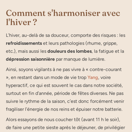
Comment s'harmoniser avec
l'hiver ?
L’hi­ver, au-delà de sa dou­ceur, com­porte des risques : les
refroi­dis­se­ments
et leurs patho­lo­gies (rhume, grippe,
etc.), mais aus­si les
dou­leurs des lombes
, la fatigue et la
dépres­sion sai­son­nière
par manque de lumière.
Ain­si, soyons vigi­lants à ne pas vivre à « contre-courant
», en res­tant dans un mode de vie trop
Yang
, voire
hyperactif, ce qui est sou­vent le cas dans notre société,
sur­tout en fin d’an­née, période de fêtes diverses. Ne pas
suivre le rythme de la sai­son, c’est donc for­cé­ment venir
fra­gi­li­ser l’éner­gie de nos reins et épui­ser notre bat­te­rie.
Alors essayons de nous cou­cher tôt (avant 11 h le soir),
de faire une petite sieste après le déjeuner, de pri­vi­lé­gier