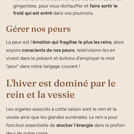
gin­gembre, pour vous réchauf­fer et
faire sor­tir le
froid qui est entré
dans vos poumons.
Gérer nos peurs
La peur est l’
é­mo­tion qui fra­gi­lise le plus les reins
, alors
soyons
conscients de nos peurs
, rela­ti­vi­sons-les en
vivant dans le pré­sent et évi­tons d’employer le mot
"peur" dans notre lan­gage courant !
L'hiver est dominé par le
rein et la vessie
Les organes asso­ciés à cette sai­son sont le rein et la
vessie ain­si que les glandes sur­ré­nales. Le rein a pour
fonc­tion essen­tielle de
sto­cker l’énergie
dans la pro­fon­
deur de notre corps.