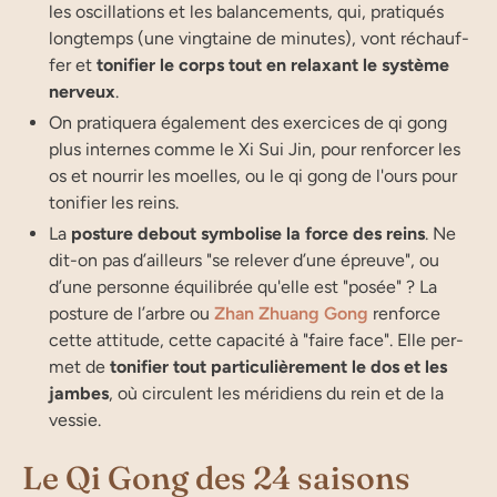
les oscil­la­tions et les balan­ce­ments, qui, pra­ti­qués
long­temps (une ving­taine de minutes), vont réchauf­
fer et
toni­fier le corps tout en relaxant le sys­tème
nerveux
.
On pra­ti­que­ra éga­le­ment des exer­cices de qi gong
plus internes comme le Xi Sui Jin, pour ren­for­cer les
os et nour­rir les moelles, ou le qi gong de l'ours pour
tonifier les reins.
La
pos­ture debout sym­bo­lise la force des reins
. Ne
dit-on pas d’ailleurs "se rele­ver d’une épreuve", ou
d’une per­sonne équi­li­brée qu'elle est "posée" ? La
pos­ture de l’arbre ou
Zhan Zhuang Gong
ren­force
cette atti­tude, cette capa­ci­té à "faire face". Elle per­
met de
toni­fier tout par­ti­cu­liè­re­ment le dos et les
jambes
, où cir­culent les méri­diens du rein et de la
vessie.
Le Qi Gong des 24 saisons