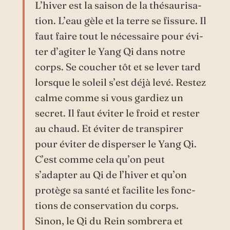
L’hiver est la sai­son de la thé­sau­ri­sa­
tion. L’eau gèle et la terre se fis­sure. Il
faut faire tout le néces­saire pour évi­
ter d’agiter le Yang Qi dans notre
corps. Se cou­cher tôt et se lever tard
lorsque le soleil s’est déjà levé. Res­tez
calme comme si vous gar­diez un
secret. Il faut évi­ter le froid et res­ter
au chaud. Et évi­ter de trans­pi­rer
pour évi­ter de dis­per­ser le Yang Qi.
C’est comme cela qu’on peut
s’adapter au Qi de l’hiver et qu’on
pro­tège sa san­té et faci­lite les fonc­
tions de conser­va­tion du corps.
Sinon, le Qi du Rein som­bre­ra et