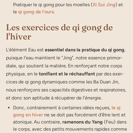
Pratiquer le qi gong pour les moelles (
Xi Sui Jing
) et
le
qi gong de l'ours
.
Les exercices de qi gong de
l'hiver
L’élé­ment Eau est
essen­tiel dans la pra­tique du qi gong
,
puisque l’eau main­tient le "Jing", notre essence pri­mor­
diale, qui sou­tient la matière. En ren­for­çant notre corps
phy­sique, en le
toni­fiant et le réchauf­fant
par des exer­
cices de qi gong dyna­miques comme les Ba Duan Jin,
nous ren­for­çons ses capa­ci­tés diges­tives et res­pi­ra­toires,
et donc son apti­tude à récu­pé­rer de l’énergie.
Donc, contrai­re­ment à cer­taines idées reçues,
le qi
gong en hiver
ne se doit pas for­cé­ment d’être lent et
ato­nique. Au contraire,
rame­nons du Yang
(Feu) dans
le corps, avec des petits mou­ve­ments rapides comme