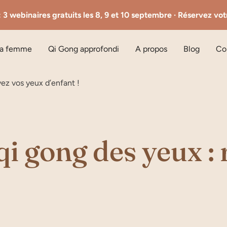
 3 webinaires gratuits les 8, 9 et 10 septembre · Réservez vo
la femme
Qi Gong approfondi
A propos
Blog
Co
vez vos yeux d’enfant !
qi gong des yeux :