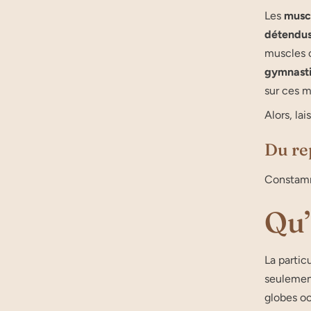
Les
muscl
détendu
muscles o
gymnasti
sur ces m
Alors, la
Du re
Constamm
Qu’
La partic
seulement
globes oc