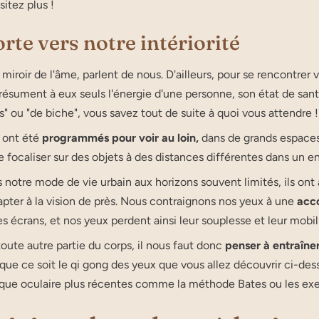
sitez plus !
rte vers notre intériorité
 miroir de l'âme, parlent de nous. D'ailleurs, pour se rencontrer 
s résument à eux seuls l'énergie d'une personne, son état de san
s" ou "de biche", vous savez tout de suite à quoi vous attendre !
 ont été
programmés pour voir au loin,
dans de grands espaces
e focaliser sur des objets à des distances différentes dans un 
 notre mode de vie urbain aux horizons souvent limités, ils on
apter à la vision de près. Nous contraignons nos yeux à une
acc
s écrans, et nos yeux perdent ainsi leur souplesse et leur mobili
te autre partie du corps, il nous faut donc
penser à entraîne
 que ce soit le qi gong des yeux que vous allez découvrir ci-de
que oculaire plus récentes comme la méthode Bates ou les exe