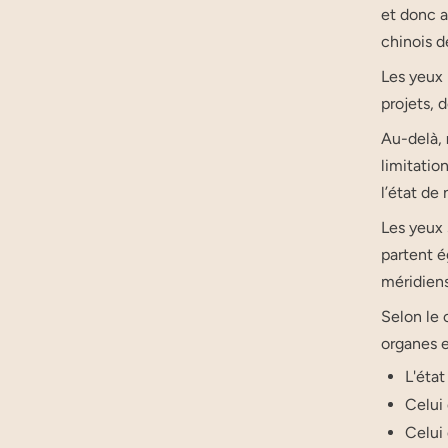
et donc a
chinois d
Les yeux 
projets, 
Au-delà,
limitatio
l’état de 
Les yeux
partent é
méridiens
Selon le 
organes e
L'éta
Celui 
Celui 