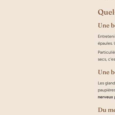
Quels
Une b
Entreten
épaules. 
Particuli
secs, c'es
Une b
Les glan
paupières
nerveux
Du m