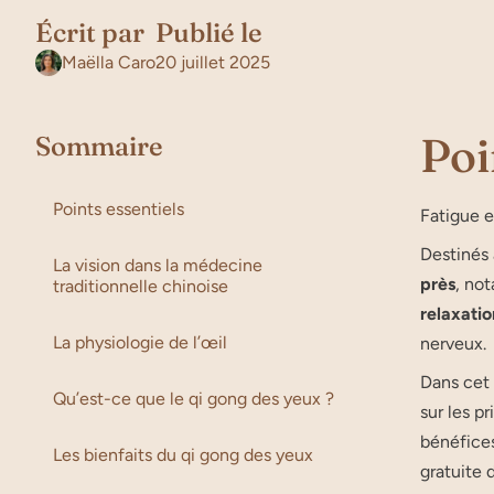
Écrit par
Publié le
Maëlla Caro
20 juillet 2025
Poi
Sommaire
Points essentiels
Fatigue e
Destinés 
La vision dans la médecine
près
, no
traditionnelle chinoise
relaxatio
La physiologie de l’œil
nerveux.
Dans cet 
Qu’est-ce que le qi gong des yeux ?
sur les p
bénéfices
Les bienfaits du qi gong des yeux
gratuite 