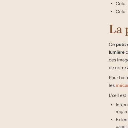
Celui 
Celui 
La 
Ce
petit
lumière
q
des image
de notre
Pour bien
les
mécan
L’œil est
Intern
regar
Extern
dans t