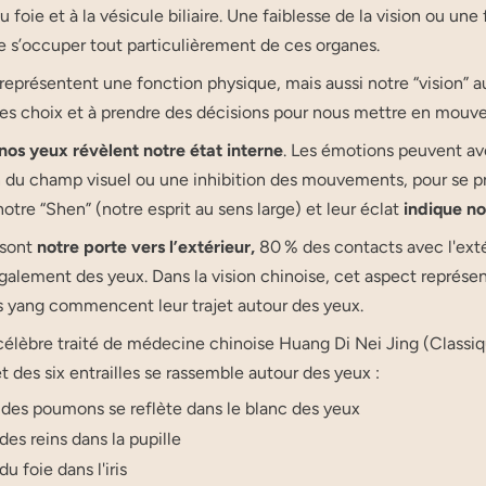
u foie et à la vésicule biliaire. Une faiblesse de la vision ou un
e s’occuper tout particulièrement de ces organes.
représentent une fonction physique, mais aussi notre “vision” au 
des choix et à prendre des décisions pour nous mettre en mouv
nos yeux révèlent notre état interne
. Les émotions peuvent avo
n du champ visuel ou une inhibition des mouvements, pour se prot
notre “Shen” (notre esprit au sens large) et leur éclat
indique no
 sont
notre porte vers l’extérieur,
80 % des contacts avec l'exté
galement des yeux. Dans la vision chinoise, cet aspect représent
 yang commencent leur trajet autour des yeux.
célèbre traité de médecine chinoise Huang Di Nei Jing (Classiq
t des six entrailles se rassemble autour des yeux :
t des poumons se reflète dans le blanc des yeux
des reins dans la pupille
du foie dans l'iris